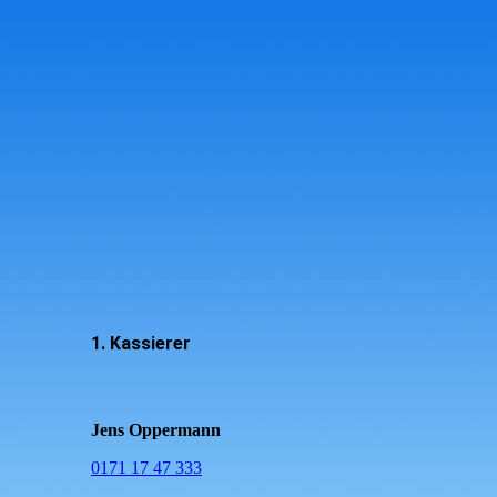
0046a8da
1. Kassierer
Jens Oppermann
0171 17 47 333