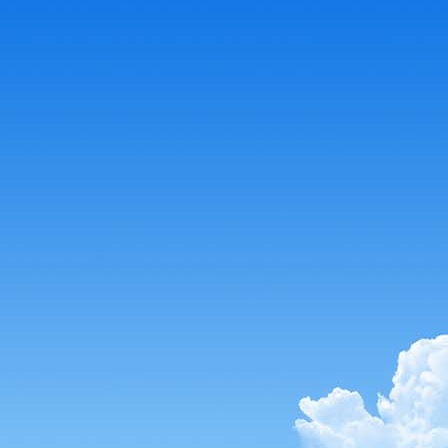
-5848-4c4f-9939-5b1c9d5ddc47