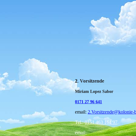
_2016
2
.
Vorsitzende
Miriam Lopez Sabor
017
1 27 96 641
email:
2.Vorsitzende@kolonie-b
Tel.:
0151 463 164 97
email: