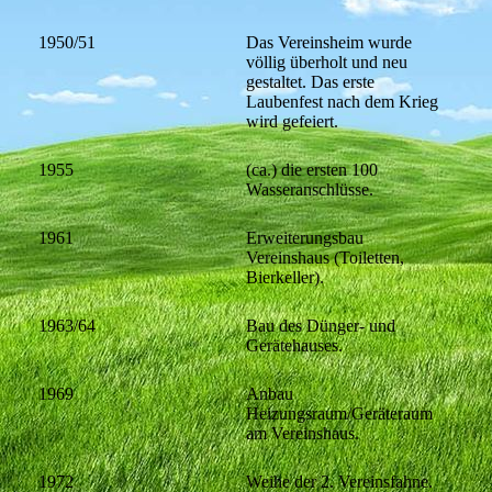
1950/51
Das Vereinsheim wurde
völlig überholt und neu
gestaltet. Das erste
Laubenfest nach dem Krieg
wird gefeiert.
1955
(ca.) die ersten 100
Wasseranschlüsse.
1961
Erweiterungsbau
Vereinshaus (Toiletten,
Bierkeller).
1963/64
Bau des Dünger- und
Gerätehauses.
1969
Anbau
Heizungsraum/Geräteraum
am Vereinshaus.
1972
Weihe der 2. Vereinsfahne.