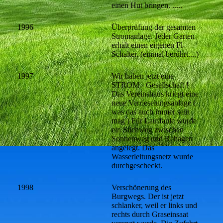
einen Hut bringen. .....
1996
Überprüfung der gesamten
Stromanlage. Jeder Garten
erhält einen eigenen Fl-
Schalter. (einmal berührt....)
1997
Wir haben jetzt eine
STROM - Gesellschaft !
Das Vereinshaus kriegt eine
neue Verrieselungsanlage (
was das auch immer sein
mag ) Für Lauffaule wurde
ein Stichweg zwischen
Sonnenweg und Rehagen
angelegt. Das
Wasserleitungsnetz wurde
durchgescheckt.
1998
Verschönerung des
Burgwegs. Der ist jetzt
schlanker, weil er links und
rechts durch Graseinsaat