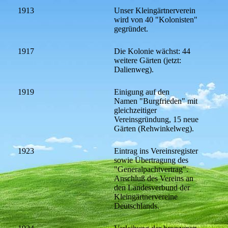
1913
Unser Kleingärtnerverein
wird von 40 "Kolonisten"
gegründet.
1917
Die Kolonie wächst: 44
weitere Gärten (jetzt:
Dalienweg).
1919
Einigung auf den
Namen "Burgfrieden" mit
gleichzeitiger
Vereinsgründung, 15 neue
Gärten (Rehwinkelweg).
1923
Eintrag ins Vereinsregister
sowie Übertragung des
"Generalpachtvertrag".
Anschluß des Vereins an
den Landesverbund der
Kleingärtnervereine
Deutschlands.