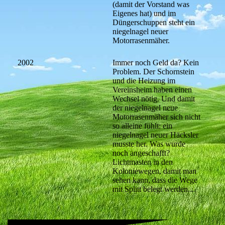
(damit der Vorstand was
Eigenes hat) und im
Düngerschuppen steht ein
niegelnagel neuer
Motorrasenmäher.
2002
Immer noch Geld da? Kein
Problem. Der Schornstein
und die Heizung im
Vereinsheim haben einen
Wechsel nötig. Und damit
der niegelnagel neue
Motorrasenmäher sich nicht
so alleine fühlt: ein
niegelnagel neuer Häcksler
musste her. Was wurde
noch angeschafft?
Lichtmasten in den
Koloniewegen, damit man
sehen kann, dass die Wege
mit Splitt belegt werden....