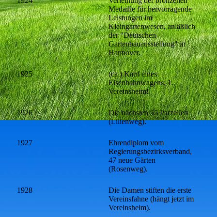
1924
Verleihung der bronzenen
Medaille für hervorragende
Leistungen im
Kleingartenwesen, anläßlich
der "Deutschen
Gartenbauausstellung" in
Hannover.
1925
(ca.) Kauf eines
Eisenbahnwagens: 1.
Vereinsheim!
1926
Die nächsten 55 Parzellen
(Lilienweg).
1927
Ehrendiplom vom
Regierungsbezirksverband,
47 neue Gärten
(Rosenweg).
1928
Die Damen stiften die erste
Vereinsfahne (hängt jetzt im
Vereinsheim).