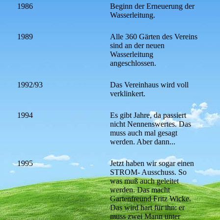
1986
Beginn der Erneuerung der
Wasserleitung.
1989
Alle 360 Gärten des Vereins
sind an der neuen
Wasserleitung
angeschlossen.
1992/93
Das Vereinhaus wird voll
verklinkert.
1994
Es gibt Jahre, da passiert
nicht Nennenswertes. Das
muss auch mal gesagt
werden. Aber dann...
1995
Jetzt haben wir sogar einen
STROM- Ausschuss. So
was muß auch geleitet
werden. Das macht
Gartenfreund Fritz Wicke.
Das wird hart für ihn: er
muss zwei Mann unter